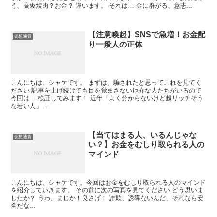
う、高級焼肉？お金？ 違います。 それは… 金に群がる、意志...
【注意喚起】SNSで急増！お金配
仮想通貨
り一般人の正体
こんにちは、シャケです。 まずは、騙されたと思ってこれを見てく
ださい 記事を上げ続けても目を覚まさない厄介な人たちがいるので
今回は… 検証してみます！ 近年「よく分からないけど超リッチそう
な若い人」...
【当てはまる人、いるんじゃな
仮想通貨
い？】お金をむしり取られる人の
マインド
こんにちは、シャケです。今回はお金をむしり取られる人のマインド
を紹介していきます。 その前に次の写真を見てください どう思いま
したか？ うわ、まじか！良さげ！ 詐欺、誘導ないんだ、それなら安
全だな...