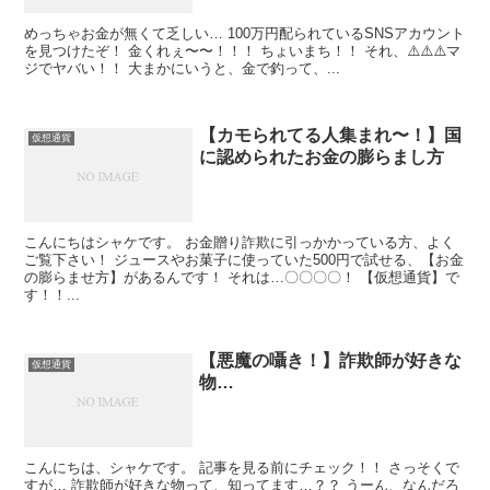
めっちゃお金が無くて乏しい… 100万円配られているSNSアカウント
を見つけたぞ！ 金くれぇ〜〜！！！ ちょいまち！！ それ、⚠️⚠️⚠️マ
ジでヤバい！！ 大まかにいうと、金で釣って、...
【カモられてる人集まれ〜！】国
仮想通貨
に認められたお金の膨らまし方
こんにちはシャケです。 お金贈り詐欺に引っかかっている方、よく
ご覧下さい！ ジュースやお菓子に使っていた500円で試せる、【お金
の膨らませ方】があるんです！ それは…〇〇〇〇！ 【仮想通貨】で
す！！...
【悪魔の囁き！】詐欺師が好きな
仮想通貨
物…
こんにちは、シャケです。 記事を見る前にチェック！！ さっそくで
すが… 詐欺師が好きな物って、知ってます…？？ うーん、なんだろ